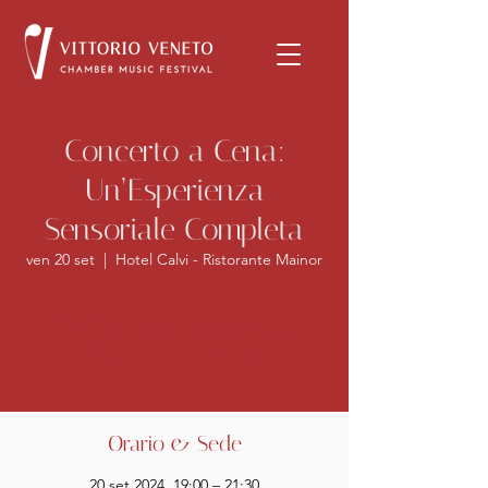
Concerto a Cena:
Un’Esperienza
Sensoriale Completa
ven 20 set
  |  
Hotel Calvi - Ristorante Mainor
I biglietti non sono in vendita
Scopri gli altri eventi
Orario & Sede
20 set 2024, 19:00 – 21:30