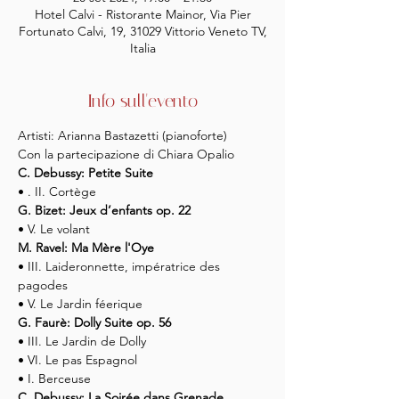
Hotel Calvi - Ristorante Mainor, Via Pier
Fortunato Calvi, 19, 31029 Vittorio Veneto TV,
Italia
Info sull'evento
Artisti: Arianna Bastazetti (pianoforte)
Con la partecipazione di Chiara Opalio
C. Debussy: Petite Suite
• . II. Cortège
G. Bizet: Jeux d’enfants op. 22
• V. Le volant
M. Ravel: Ma Mère l'Oye
• III. Laideronnette, impératrice des 
pagodes
• V. Le Jardin féerique
G. Faurè: Dolly Suite op. 56
• III. Le Jardin de Dolly
• VI. Le pas Espagnol
• I. Berceuse
C. Debussy: La Soirée dans Grenade